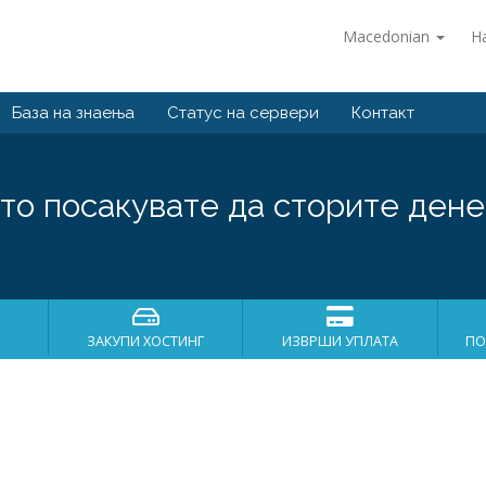
Macedonian
Н
База на знаења
Статус на сервери
Контакт
то посакувате да сторите дене
ЗАКУПИ ХОСТИНГ
ИЗВРШИ УПЛАТА
ПО