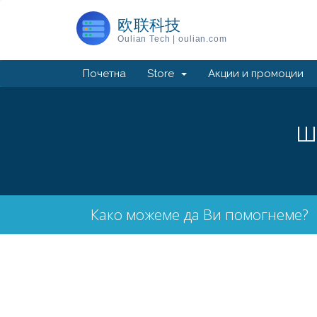
欧联科技
Oulian Tech | oulian.com
Почетна
Store
Акции и промоции
Ш
Како можеме да Ви помогнеме?