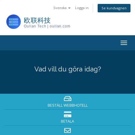
Svenska
Logga in
Se kundvagnen
欧联科技
Oulian Tech | oulian.com
Togg
navig
Vad vill du göra idag?
BESTÄLL WEBBHOTELL
BETALA