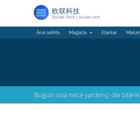
欧联科技
Oulian Tech | oulian.com
Ana səhifə
Mağaza
Elanlar
Məlum
Bugün sizə necə yardımçı ola bilərik