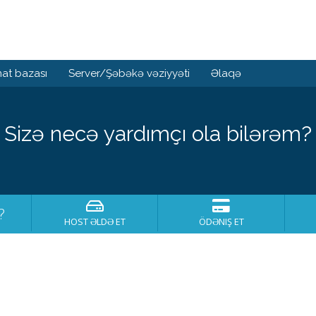
at bazası
Server/Şəbəkə vəziyyəti
Əlaqə
Sizə necə yardımçı ola bilərəm?
?
HOST ƏLDƏ ET
ÖDƏNIŞ ET