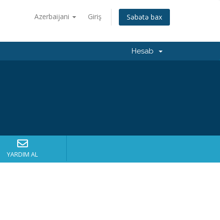
Azerbaijani
Giriş
Səbətə bax
Hesab
YARDIM AL